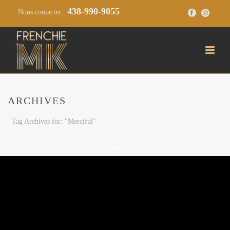
438-990-9055
Nous contacter :
ARCHIVES
Tag Archives for: "Merciful"
HOME
»
MERCIFUL